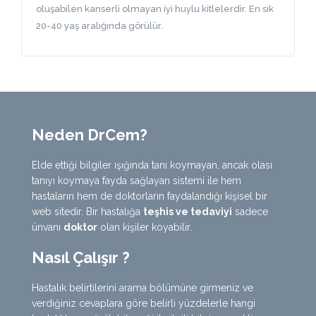
oluşabilen kanserli olmayan iyi huylu kitlelerdir. En sık
20-40 yaş aralığında görülür.
Neden DrCem?
Elde ettiği bilgiler ışığında tanı koymayan, ancak olası
tanıyı koymaya fayda sağlayan sistemi ile hem
hastaların hem de doktorların faydalandığı kişisel bir
web sitedir. Bir hastalığa
teşhis ve tedaviyi
sadece
ünvanı
doktor
olan kişiler koyabilir.
Nasıl Çalışır ?
Hastalık belirtilerini arama bölümüne girmeniz ve
verdiğiniz cevaplara göre belirli yüzdelerle hangi