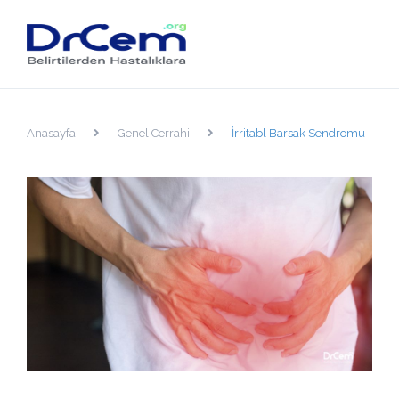
Anasayfa
Genel Cerrahi
İrritabl Barsak Sendromu