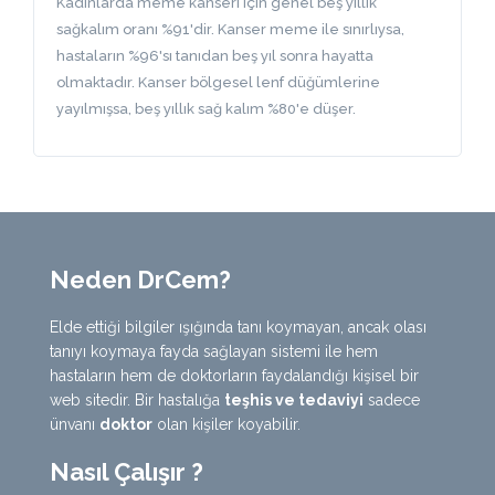
Kadınlarda meme kanseri için genel beş yıllık
sağkalım oranı %91'dir. Kanser meme ile sınırlıysa,
hastaların %96'sı tanıdan beş yıl sonra hayatta
olmaktadır. Kanser bölgesel lenf düğümlerine
yayılmışsa, beş yıllık sağ kalım %80'e düşer.
Neden DrCem?
Elde ettiği bilgiler ışığında tanı koymayan, ancak olası
tanıyı koymaya fayda sağlayan sistemi ile hem
hastaların hem de doktorların faydalandığı kişisel bir
web sitedir. Bir hastalığa
teşhis ve tedaviyi
sadece
ünvanı
doktor
olan kişiler koyabilir.
Nasıl Çalışır ?