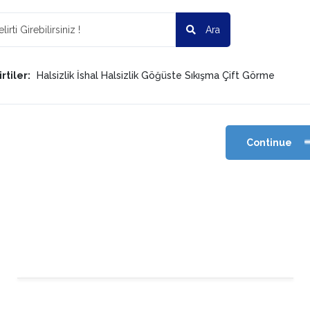
Ara
rtiler:
Halsizlik
İshal
Halsizlik
Göğüste Sıkışma
Çift Görme
Continue