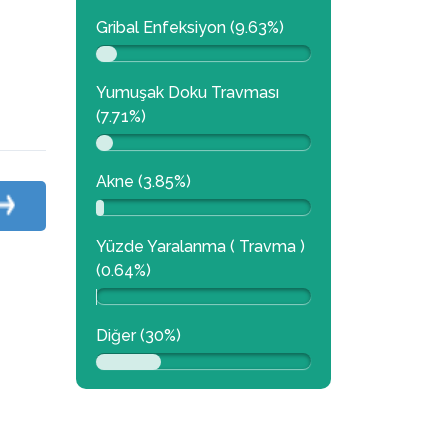
Gribal Enfeksiyon (9.63%)
Yumuşak Doku Travması
(7.71%)
Akne (3.85%)
Yüzde Yaralanma ( Travma )
(0.64%)
Diğer (30%)