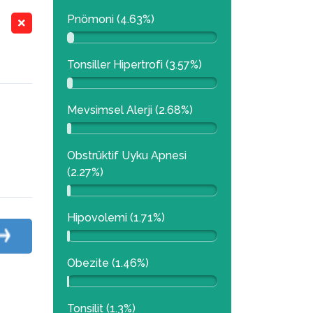
Pnömoni (4.63%)
Tonsiller Hipertrofi (3.57%)
Mevsimsel Alerji (2.68%)
Obstrüktif Uyku Apnesi
(2.27%)
Hipovolemi (1.71%)
Obezite (1.46%)
Tonsilit (1.3%)