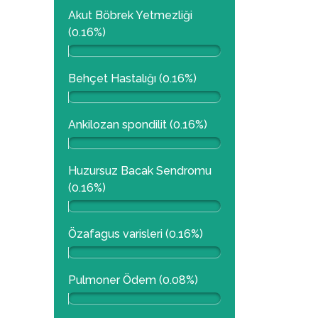
Akut Böbrek Yetmezliği
(0.16%)
Behçet Hastalığı (0.16%)
Ankilozan spondilit (0.16%)
Huzursuz Bacak Sendromu
(0.16%)
Özafagus varisleri (0.16%)
Pulmoner Ödem (0.08%)