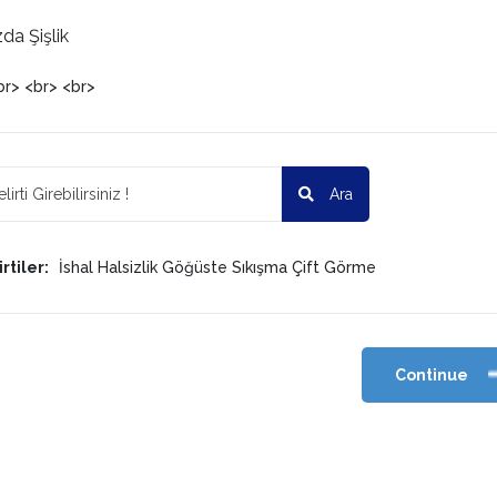
da Şişlik
br> <br> <br>
Ara
rtiler:
İshal
Halsizlik
Göğüste Sıkışma
Çift Görme
Continue