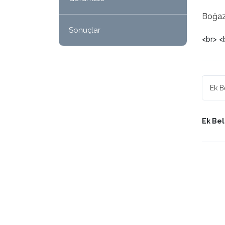
Boğaz
Sonuçlar
<br> <
Ek Beli