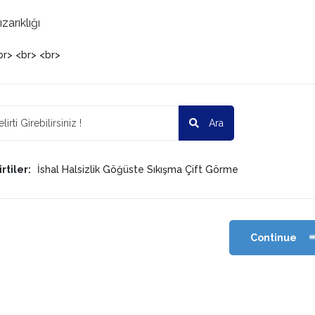
zarıklığı
br> <br> <br>
Ara
rtiler:
İshal
Halsizlik
Göğüste Sıkışma
Çift Görme
Continue