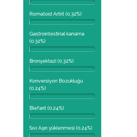
Romatoid Artrit (0.32%)
Gastrointestinal kanama
(0.32%)
Bronşektazi (0.32%)
Konversiyon Bozukluğu
(0.24%)
Blefarit (0.24%)
Sıvı Aşırı yüklenmesi (0.24%)