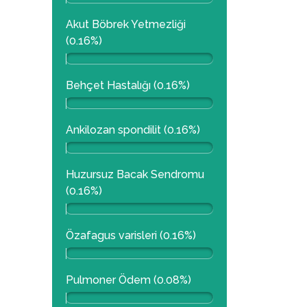
Akut Böbrek Yetmezliği
(0.16%)
Behçet Hastalığı (0.16%)
Ankilozan spondilit (0.16%)
Huzursuz Bacak Sendromu
(0.16%)
Özafagus varisleri (0.16%)
Pulmoner Ödem (0.08%)