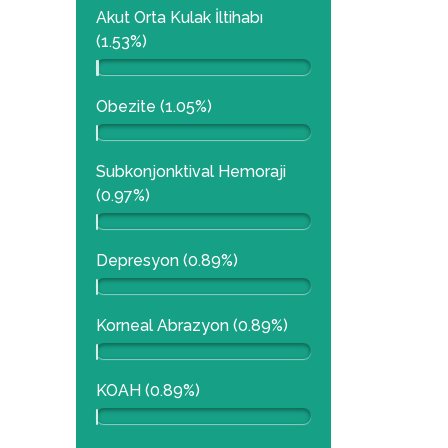
Akut Orta Kulak İltihabı
(1.53%)
Obezite (1.05%)
Subkonjonktival Hemoraji
(0.97%)
Depresyon (0.89%)
Korneal Abrazyon (0.89%)
KOAH (0.89%)