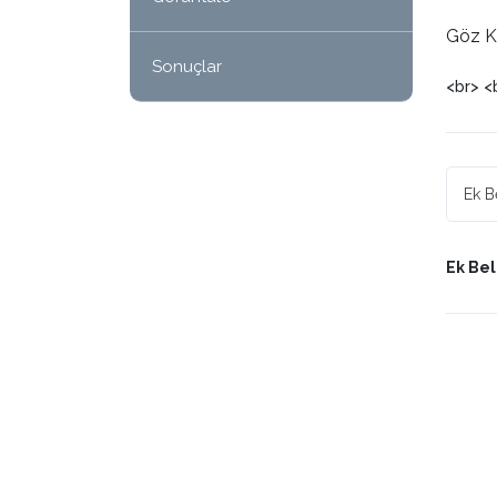
Göz Kı
Sonuçlar
<br> <
Ek Beli