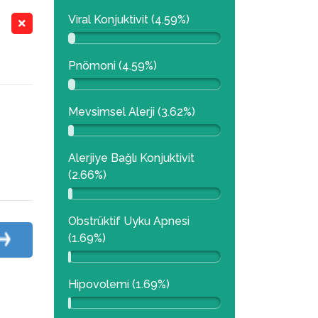
Viral Konjuktivit (4.59%)
Pnömoni (4.59%)
Mevsimsel Alerji (3.62%)
Alerjiye Bağlı Konjuktivit
(2.66%)
Obstrüktif Uyku Apnesi
(1.69%)
Hipovolemi (1.69%)