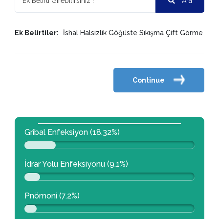
Ara
Ek Belirtiler:
İshal
Halsizlik
Göğüste Sıkışma
Çift Görme
Continue
Gribal Enfeksiyon (18.32%)
İdrar Yolu Enfeksiyonu (9.1%)
Pnömoni (7.2%)