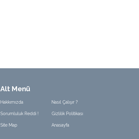
Alt Menü
Hakkımızda
Nasıl Çalışır ?
Sorumluluk Reddi !
Gizlilik Politikası
Site Map
Anasayfa