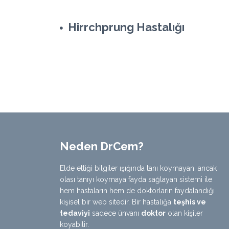
Hirrchprung Hastalığı
Neden DrCem?
Elde ettiği bilgiler ışığında tanı koymayan, ancak
olası tanıyı koymaya fayda sağlayan sistemi ile
hem hastaların hem de doktorların faydalandığı
kişisel bir web sitedir. Bir hastalığa
teşhis ve
tedaviyi
sadece ünvanı
doktor
olan kişiler
koyabilir.