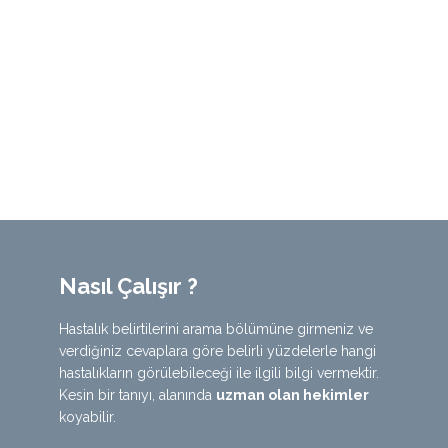
Nasıl Çalışır ?
Hastalık belirtilerini arama bölümüne girmeniz ve
verdiğiniz cevaplara göre belirli yüzdelerle hangi
hastalıkların görülebileceği ile ilgili bilgi vermektir.
Kesin bir tanıyı, alanında
uzman olan hekimler
koyabilir.