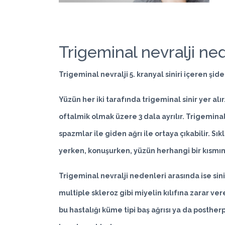
Trigeminal nevralji ned
Trigeminal nevralji 5. kranyal siniri içeren şidet
Yüzün her iki tarafında trigeminal sinir yer alı
oftalmik olmak üzere 3 dala ayrılır. Trigeminal
spazmlar ile giden ağrı ile ortaya çıkabilir. Sı
yerken, konuşurken, yüzün herhangi bir kısmınd
Trigeminal nevralji nedenleri arasında ise si
multiple skleroz gibi miyelin kılıfına zarar v
bu hastalığı küme tipi baş ağrısı ya da posth