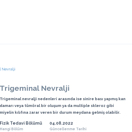
 Nevralji
Trigeminal Nevralji
Trigeminal nevralji nedenleri arasında ise sinire bası yapmış kan
damarı veya tümöral bir oluşum ya da multiple skleroz gibi
miyelin kılıfına zarar veren bir durum meydana gelmiş olabilir.
Fizik Tedavi Bölümü
04.08.2022
Hangi Bölüm
Güncellenme Tarihi