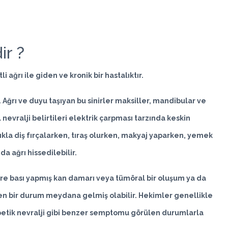
ir ?
li ağrı ile giden ve kronik bir hastalıktır.
r. Ağrı ve duyu taşıyan bu sinirler maksiller, mandibular ve
 nevralji belirtileri elektrik çarpması tarzında keskin
klıkla diş fırçalarken, tıraş olurken, makyaj yaparken, yemek
a ağrı hissedilebilir.
nire bası yapmış kan damarı veya tümöral bir oluşum ya da
eren bir durum meydana gelmiş olabilir. Hekimler genellikle
erpetik nevralji gibi benzer semptomu görülen durumlarla