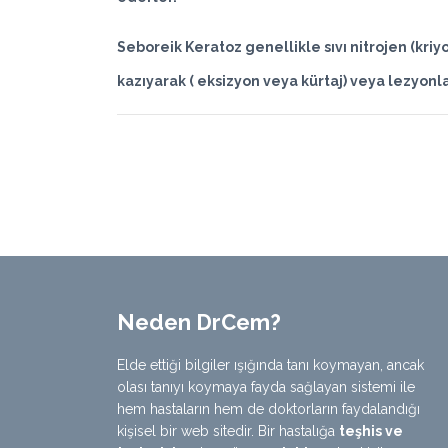
Seboreik Keratoz genellikle sıvı nitrojen (kriy
kazıyarak ( eksizyon veya kürtaj) veya lezyonlar
Neden DrCem?
Elde ettiği bilgiler ışığında tanı koymayan, ancak
olası tanıyı koymaya fayda sağlayan sistemi ile
hem hastaların hem de doktorların faydalandığı
kişisel bir web sitedir. Bir hastalığa
teşhis ve