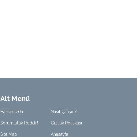
Alt Menü
Hakkımızda
Nasıl Çalışır ?
Sorumluluk Reddi !
Gizlilik Politikası
Site Map
Anasayfa