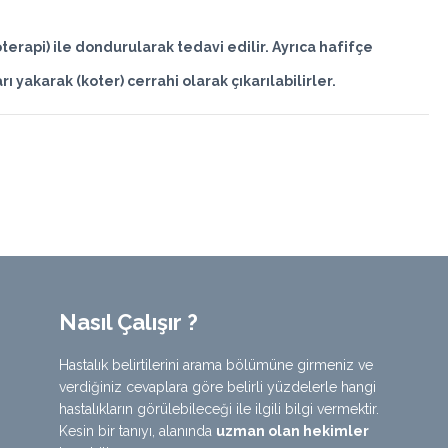
oterapi) ile dondurularak tedavi edilir. Ayrıca hafifçe
ı yakarak (koter) cerrahi olarak çıkarılabilirler.
Nasıl Çalışır ?
Hastalık belirtilerini arama bölümüne girmeniz ve
verdiğiniz cevaplara göre belirli yüzdelerle hangi
hastalıkların görülebileceği ile ilgili bilgi vermektir.
Kesin bir tanıyı, alanında
uzman olan hekimler